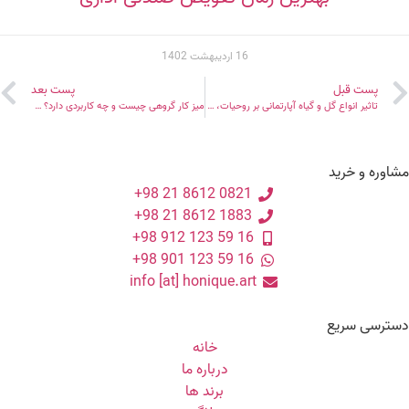
16 اردیبهشت 1402
پست قبل
پست بعد
تاثیر انواع گل و گیاه آپارتمانی بر روحیات، خلق و خوی افراد
میز کار گروهی چیست و چه کاربردی دارد؟ راهنمای کامل مزایا و معایب
اوره و خرید
0821 8612 21 98+
1883 8612 21 98+
16 59 123 912 98+
16 59 123 901 98+
info [at] honique.art
سترسی سریع
خانه
درباره ما
برند ها