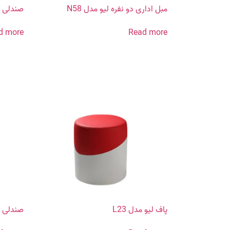
مبل اداری دو نفره لیو مدل N58
صندلی آم
d more
Read more
پاف لیو مدل L23
صندلی کا