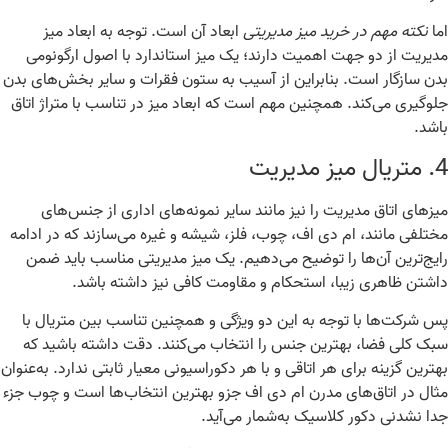
ا
نکته مهم در خرید میز مدیریتی
ابعاد آن است. توجه به ابعاد میز
یریت از دو جهت اهمیت دارند؛ یک میز استاندارد با اصول ارگونومی
ن سازگار است. بنابراین از آسیب به ستون فقرات و سایر بخش‌های بدن
وگیری می‌کند. همچنین مهم است که ابعاد میز در تناسب با متراژ اتاق
شد
.
متریال میز مدیریت
زهای اتاق مدیریت را نیز مانند سایر نمونه‌های اداری از جنس‌های
تلفی مانند، ام دی اف، چوب، فلز، شیشه و غیره می‌سازند که در ادامه
یج‌ترین آن‌ها را توضیح می‌دهیم
.
یک میز مدیریتی مناسب باید ضمن
شتن ظاهری زیبا، استحکام و مقاومت کافی نیز داشته باشد
.
 شرکت‌ها با توجه به این دو ویژگی و همچنین تناسب بین متریال با
ک کلی فضا، بهترین جنس را انتخاب می‌کنند
.
دقت داشته باشید که
ترین گزینه برای هر اتاقی و با هر دکوراسیونی معیار ثابتی ندارد
.
به‌عنوان
ال در اتاق‌های مدرن ام دی اف جزو بهترین انتخاب‌ها است و چوب جزء
ا نشدنی دکور کلاسیک به‌شمار می‌آید
.