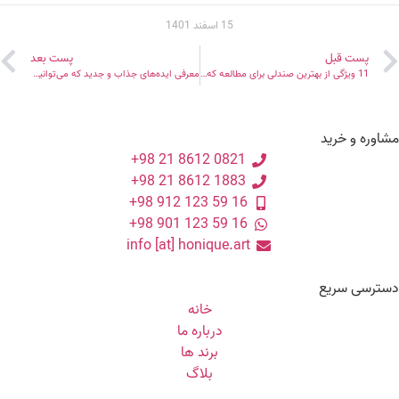
15 اسفند 1401
پست قبل
پست بعد
11 ویژگی از بهترین صندلی برای مطالعه که باید بدانید!
معرفی ایده‌های جذاب و جدید که می‌توانید برای محوطه سازی استخر به کار ببرید!
اوره و خرید
0821 8612 21 98+
1883 8612 21 98+
16 59 123 912 98+
16 59 123 901 98+
info [at] honique.art
سترسی سریع
خانه
درباره ما
برند ها
بلاگ