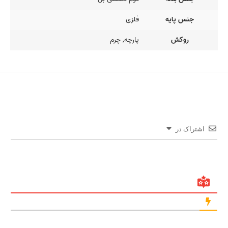
جنس پایه
فلزی
روکش
پارچه, چرم
اشتراک در