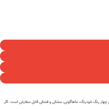
ری V63 برند لیو که در دسته مبل اداری این برند قرار دارد، با روکش‌های متنوعی ارائه می‌شود. پایه چوبی مبل اداری یک نفره لیو مدل V63 در چهار رنگ خودرنگ، ماهاگونی، مشکی و فندقی قابل سفارش است. اگر