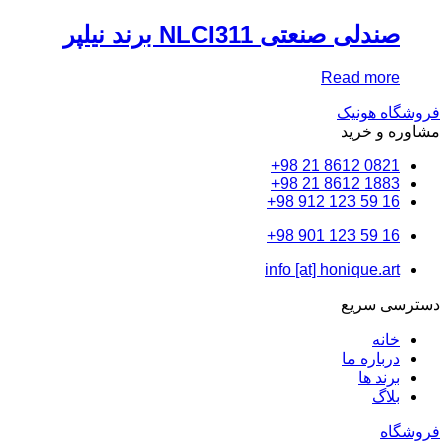
لی صنعتی NLCI311 برند نیلپر
Read mo
 هونیک
و خرید
0821 8612 
1883 8612 
16 59
16 59
info [at] honique.a
 سریع
نه
باره ما
ند ها
اگ