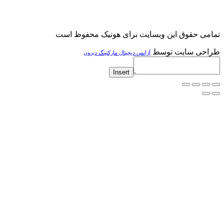
قوق این وبسایت برای هونیک محفوظ است
سایت توسط
آژانس دیجیتال مارکتینگ دیزون
Insert