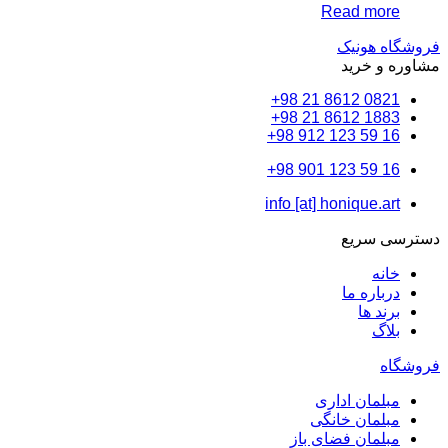
Read mo
 هونیک
و خرید
0821 8612 
1883 8612 
16 59
16 59
info [at] honique.a
 سریع
نه
باره ما
ند ها
اگ
لمان اداری
لمان خانگی
لمان فضای باز