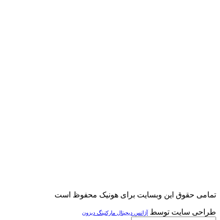
قوق این وبسایت برای هونیک محفوظ است
سایت توسط
آژانس دیجیتال مارکتینگ دیزون