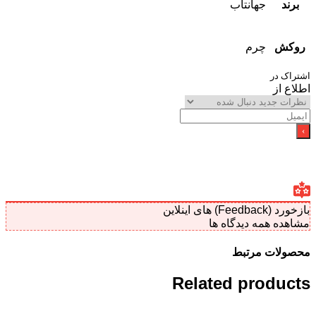
جهانتاب
چرم
لاین
مه دیدگاه ها
 مرتبط
Related pro