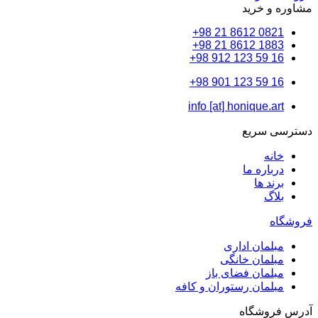
و خرید
0821 8612 
1883 8612 
16 59
16 59
info [at] honique.a
 سریع
نه
باره ما
ند ها
اگ
لمان اداری
لمان خانگی
لمان فضای باز
لمان رستوران و کافه
وشگاه