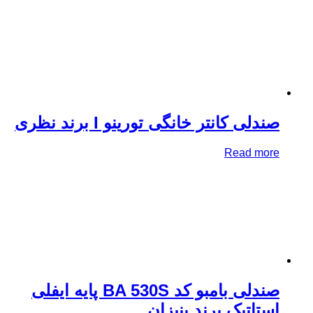
دلی کانتر خانگی تورینو I برند نظری
Read mo
صندلی بامبو کد BA 530S پایه ایفلی
تاتیک برند بنیزان