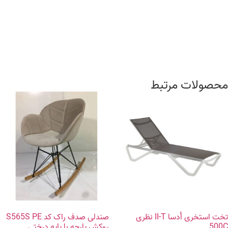
محصولات مرتبط
تخت استخری اُدسا II-T نظری
صندلی صدف راک کد S565S PE
500C
روکش پارچه با پایه درختی